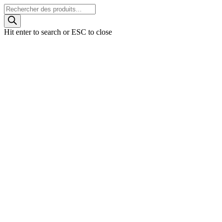
Skip
Recherche
to
de
main
produits
Hit enter to search or ESC to close
content