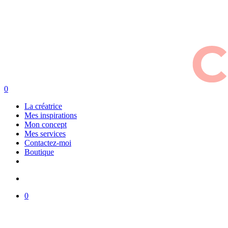
search
0
Menu
La créatrice
Mes inspirations
Mon concept
Mes services
Contactez-moi
Boutique
instagram
search
0